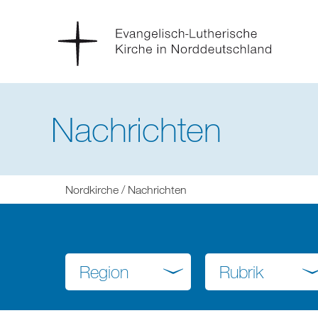
Nachrichten
Sie
Nordkirche
Nachrichten
befinden
sich
hier:
Region
Rubrik