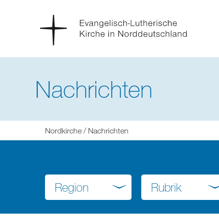
Nachrichten
Sie
Nordkirche
Nachrichten
befinden
sich
hier:
Region
Rubrik