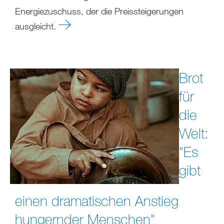
Energiezuschuss, der die Preissteigerungen
ausgleicht.
Brot
für
die
Welt:
"Es
gibt
einen dramatischen Anstieg
hungernder Menschen"