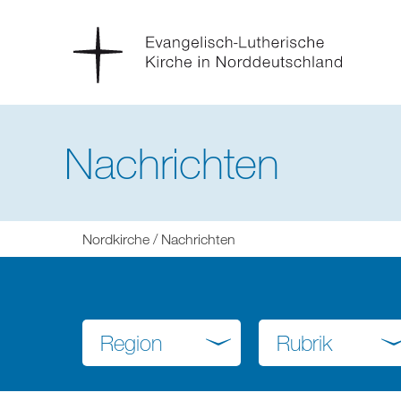
Nachrichten
Sie
Nordkirche
Nachrichten
befinden
sich
hier:
Region
Rubrik