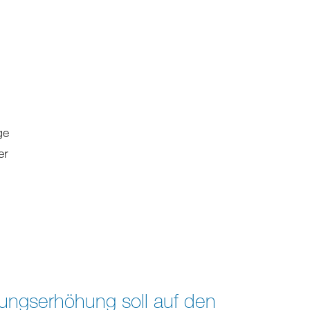
ge
er
ungserhöhung soll auf den