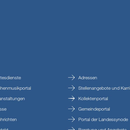
tesdienste
Adressen
chenmusikportal
Stellenangebote und Karri
anstaltungen
Kollektenportal
sse
Gemeindeportal
hrichten
Portal der Landessynode
takt
Beratung und Angebote