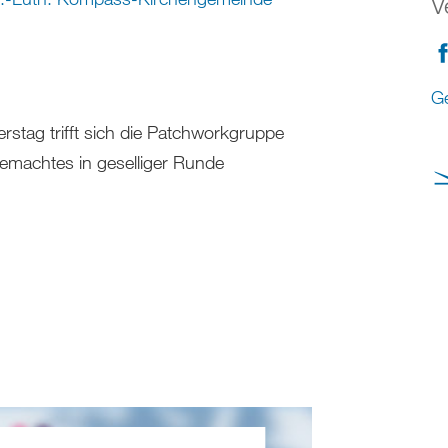
V
G
stag trifft sich die Patchworkgruppe
machtes in geselliger Runde