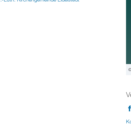
©
V
Ko