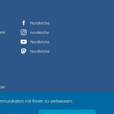
Nordkirche
ere
nordkirche
Nordkirche
Nordkirche
bei
munikation mit Ihnen zu verbessern.