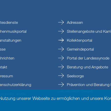
tesdienste
Adressen
chenmusikportal
Stellenangebote und Karri
anstaltungen
Kollektenportal
sse
Gemeindeportal
hrichten
Portal der Landessynode
takt
Beratung und Angebote
ressum
Seelsorge
enschutzerklärung
Prävention und Beratung 
sexualisierter Gewalt
e Seite - Login
 Nutzung unserer Webseite zu ermöglichen und unsere Kom