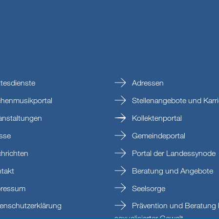
tesdienste
Adressen
chenmusikportal
Stellenangebote und Karri
anstaltungen
Kollektenportal
sse
Gemeindeportal
hrichten
Portal der Landessynode
takt
Beratung und Angebote
ressum
Seelsorge
enschutzerklärung
Prävention und Beratung 
sexualisierter Gewalt