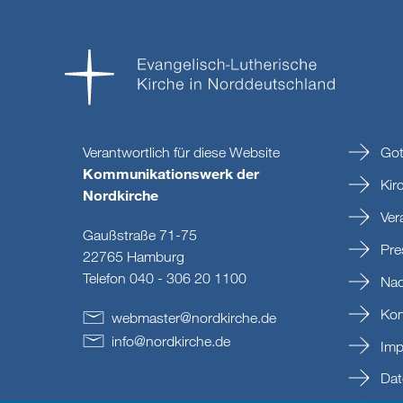
Verantwortlich für diese Website
Got
Kommunikationswerk der
Kir
Nordkirche
Ver
Gaußstraße 71-75
Pre
22765 Hamburg
Telefon 040 - 306 20 1100
Nac
Kon
webmaster
@
nordkirche
.
de
info
@
nordkirche
.
de
Imp
Dat