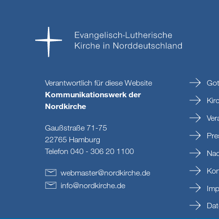
Verantwortlich für diese Website
Got
Kommunikationswerk der
Kir
Nordkirche
Ver
Gaußstraße 71-75
Pre
22765 Hamburg
Telefon 040 - 306 20 1100
Nac
Kon
webmaster
@
nordkirche
.
de
info
@
nordkirche
.
de
Imp
Dat