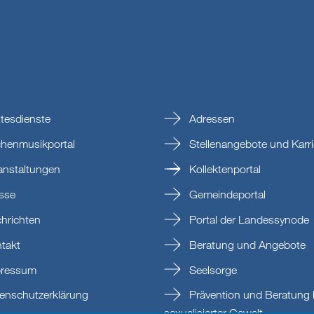
tesdienste
Adressen
chenmusikportal
Stellenangebote und Karri
anstaltungen
Kollektenportal
sse
Gemeindeportal
hrichten
Portal der Landessynode
takt
Beratung und Angebote
ressum
Seelsorge
enschutzerklärung
Prävention und Beratung 
sexualisierter Gewalt