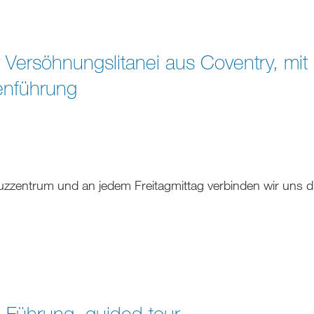
 Versöhnungslitanei aus Coventry, mit
enführung
euzzentrum und an jedem Freitagmittag verbinden wir uns 
 Führung, guided tour