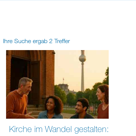
Bildung
Gremien
Freizeit
Gemeindeleben
Spiritualität
Ihre Suche ergab 2 Treffer
digital und in Präsenz
rein digital
Kirche im Wandel gestalten: