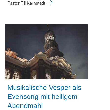
Pastor Till Karnstädt
Musikalische Vesper als
Evensong mit heiligem
Abendmahl