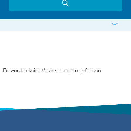
Gottesdienst
Konzert
Bildung
Gremien
Freizeit
Gemeindeleben
Spiritualität
Es wurden keine Veranstaltungen gefunden.
digital und in Präsenz
rein digital