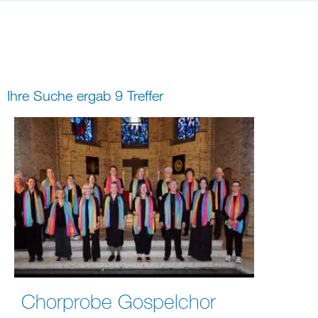
Bildung
Gremien
Freizeit
Gemeindeleben
Spiritualität
Ihre Suche ergab 9 Treffer
digital und in Präsenz
rein digital
Chorprobe Gospelchor