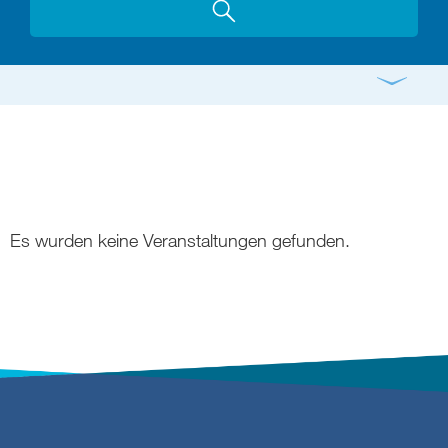
Gottesdienst
Konzert
Bildung
Gremien
Freizeit
Gemeindeleben
Spiritualität
Es wurden keine Veranstaltungen gefunden.
digital und in Präsenz
rein digital