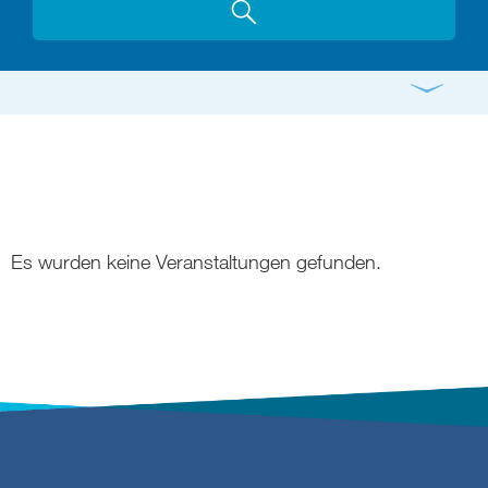
Gottesdienst
Konzert
Bildung
Gremien
Freizeit
Gemeindeleben
Spiritualität
Es wurden keine Veranstaltungen gefunden.
digital und in Präsenz
rein digital