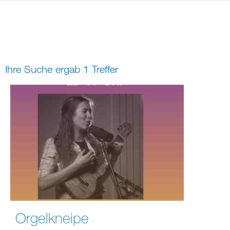
Bildung
Gremien
Freizeit
Gemeindeleben
Spiritualität
Ihre Suche ergab 1 Treffer
digital und in Präsenz
rein digital
Orgelkneipe