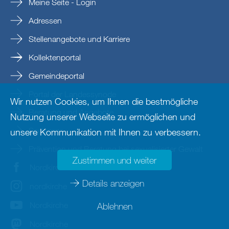
Meine Seite - Login
Adressen
Stellenangebote und Karriere
Kollektenportal
Gemeindeportal
Portal der Landessynode
Wir nutzen Cookies, um Ihnen die bestmögliche
Beratung und Angebote
Nutzung unserer Webseite zu ermöglichen und
Seelsorge
unsere Kommunikation mit Ihnen zu verbessern.
Prävention und Beratung bei sexualisierter Gewalt
Zustimmen und weiter
Nordkirche
Details anzeigen
nordkirche
Nordkirche
Ablehnen
Nordkirche