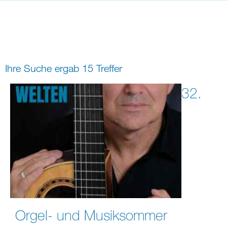
Bildung
Gremien
Freizeit
Gemeindeleben
Spiritualität
Ihre Suche ergab 15 Treffer
digital und in Präsenz
rein digital
32.
Orgel- und Musiksommer