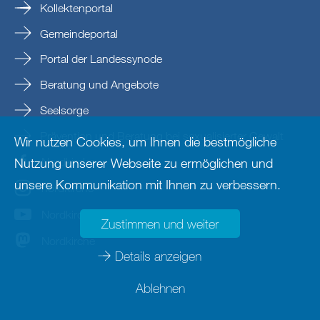
Kollektenportal
Gemeindeportal
Portal der Landessynode
Beratung und Angebote
Seelsorge
Prävention und Beratung bei sexualisierter Gewalt
Wir nutzen Cookies, um Ihnen die bestmögliche
Nordkirche
Nutzung unserer Webseite zu ermöglichen und
unsere Kommunikation mit Ihnen zu verbessern.
nordkirche
Nordkirche
Zustimmen und weiter
Nordkirche
Details anzeigen
Ablehnen