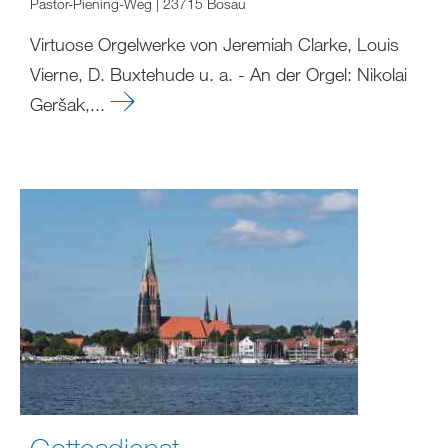
Pastor-Piening-Weg | 23715 Bosau
Virtuose Orgelwerke von Jeremiah Clarke, Louis
Vierne, D. Buxtehude u. a. - An der Orgel: Nikolai
Geršak,...
Gottesdienst