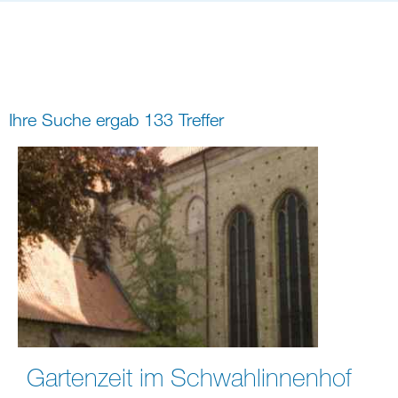
Bildung
Gremien
Freizeit
Gemeindeleben
Spiritualität
Ihre Suche ergab 133 Treffer
digital und in Präsenz
rein digital
Gartenzeit im Schwahlinnenhof