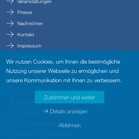
Veranstaltungen
Presse
Nachrichten
Kontakt
Impressum
Datenschutzerklärung
Wir nutzen Cookies, um Ihnen die bestmögliche
Meine Seite - Login
Nutzung unserer Webseite zu ermöglichen und
Adressen
unsere Kommunikation mit Ihnen zu verbessern.
Stellenangebote und Karriere
Zustimmen und weiter
Kollektenportal
Details anzeigen
Gemeindeportal
Portal der Landessynode
Ablehnen
Beratung und Angebote