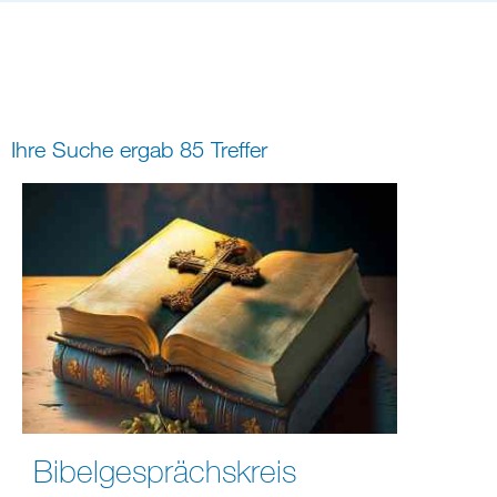
Bildung
Gremien
Freizeit
Gemeindeleben
Spiritualität
Ihre Suche ergab 85 Treffer
digital und in Präsenz
rein digital
Bibelgesprächskreis