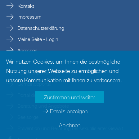
Kontakt
Impressum
Datenschutzerklärung
Meine Seite - Login
Adressen
Wir nutzen Cookies, um Ihnen die bestmögliche
Stellenangebote und Karriere
Nutzung unserer Webseite zu ermöglichen und
Kollektenportal
unsere Kommunikation mit Ihnen zu verbessern.
Gemeindeportal
Portal der Landessynode
Zustimmen und weiter
Beratung und Angebote
Details anzeigen
Seelsorge
Ablehnen
Prävention und Beratung bei sexualisierter Gewalt