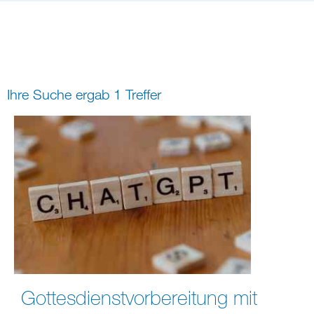
Bildung
Gremien
Freizeit
Gemeindeleben
Spiritualität
Ihre Suche ergab 1 Treffer
digital und in Präsenz
rein digital
Gottesdienstvorbereitung mit