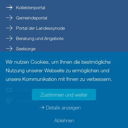
Kollektenportal
Gemeindeportal
Portal der Landessynode
Beratung und Angebote
Seelsorge
Prävention und Beratung bei sexualisierter Gewalt
Wir nutzen Cookies, um Ihnen die bestmögliche
Nordkirche
Nutzung unserer Webseite zu ermöglichen und
unsere Kommunikation mit Ihnen zu verbessern.
nordkirche
Nordkirche
Zustimmen und weiter
Nordkirche
Details anzeigen
Ablehnen