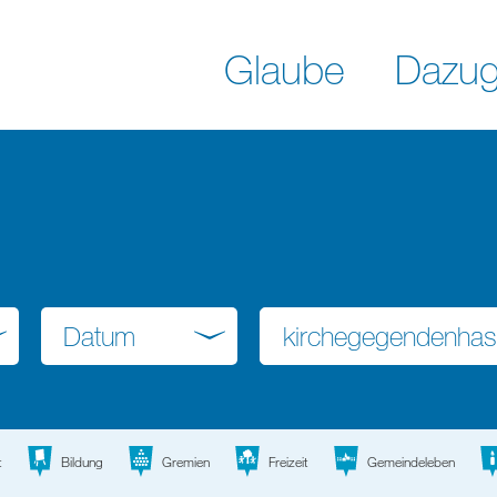
Glaube
Dazug
Datum
t
Bildung
Gremien
Freizeit
Gemeindeleben