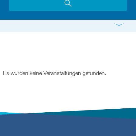
Gottesdienst
Konzert
Bildung
Gremien
Freizeit
Gemeindeleben
Spiritualität
Es wurden keine Veranstaltungen gefunden.
digital und in Präsenz
rein digital