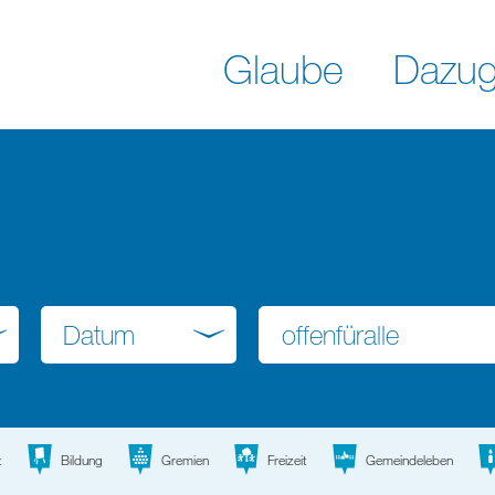
Glaube
Dazug
Datum
t
Bildung
Gremien
Freizeit
Gemeindeleben