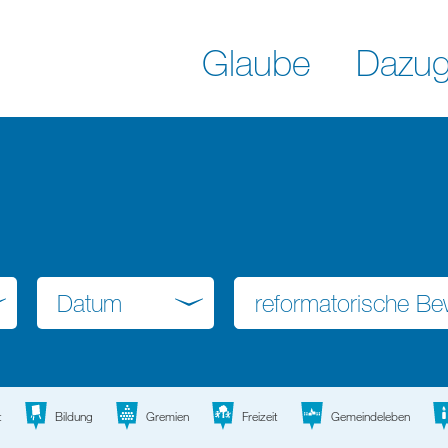
Glaube
Dazug
Datum
t
Bildung
Gremien
Freizeit
Gemeindeleben