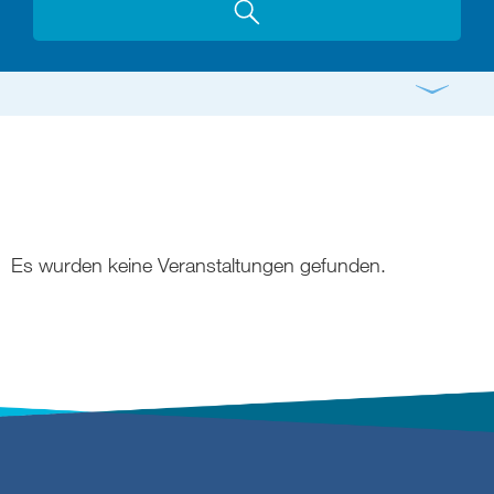
Gottesdienst
Konzert
Bildung
Gremien
Freizeit
Gemeindeleben
Spiritualität
Es wurden keine Veranstaltungen gefunden.
digital und in Präsenz
rein digital