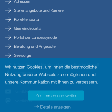
Adressen
Stellenangebote und Karriere
Kollektenportal
Gemeindeportal
Portal der Landessynode
Beratung und Angebote
Seelsorge
Prävention und Beratung bei sexualisierter Gewalt
Wir nutzen Cookies, um Ihnen die bestmögliche
Nordkirche
Nutzung unserer Webseite zu ermöglichen und
unsere Kommunikation mit Ihnen zu verbessern.
nordkirche
Nordkirche
Zustimmen und weiter
Nordkirche
Details anzeigen