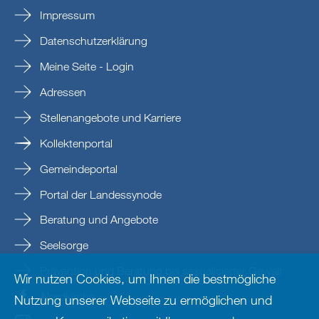
Impressum
Datenschutzerklärung
Meine Seite - Login
Adressen
Stellenangebote und Karriere
Kollektenportal
Gemeindeportal
Portal der Landessynode
Beratung und Angebote
Seelsorge
Prävention und Beratung bei sexualisierter Gewalt
Wir nutzen Cookies, um Ihnen die bestmögliche
Nordkirche
Nutzung unserer Webseite zu ermöglichen und