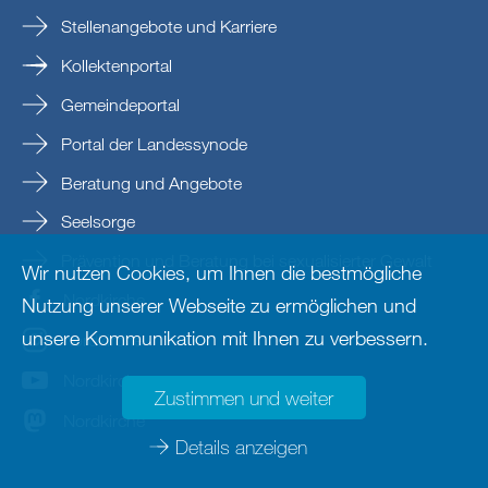
Stellenangebote und Karriere
Kollektenportal
Gemeindeportal
Portal der Landessynode
Beratung und Angebote
Seelsorge
Prävention und Beratung bei sexualisierter Gewalt
Wir nutzen Cookies, um Ihnen die bestmögliche
Nordkirche
Nutzung unserer Webseite zu ermöglichen und
unsere Kommunikation mit Ihnen zu verbessern.
nordkirche
Nordkirche
Zustimmen und weiter
Nordkirche
Details anzeigen