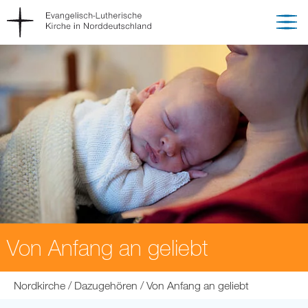
Von Anfang an geliebt
Sie
Nordkirche
Dazugehören
Von Anfang an geliebt
befinden