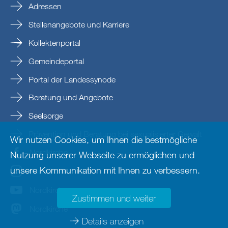
Adressen
Stellenangebote und Karriere
Kollektenportal
Gemeindeportal
Portal der Landessynode
Beratung und Angebote
Seelsorge
Prävention und Beratung bei sexualisierter Gewalt
Wir nutzen Cookies, um Ihnen die bestmögliche
Nordkirche
Nutzung unserer Webseite zu ermöglichen und
unsere Kommunikation mit Ihnen zu verbessern.
nordkirche
Nordkirche
Zustimmen und weiter
Nordkirche
Details anzeigen