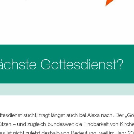
nächste Gottesdienst?
esdienst sucht, fragt längst auch bei Alexa nach. Der „Go
stützen – und zugleich bundesweit die Findbarkeit von Kirch
as ist nicht zuletzt deshalb von Bedeutung, weil im Jahr 20