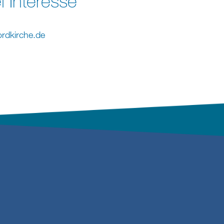
i Interesse
ordkirche
.
de