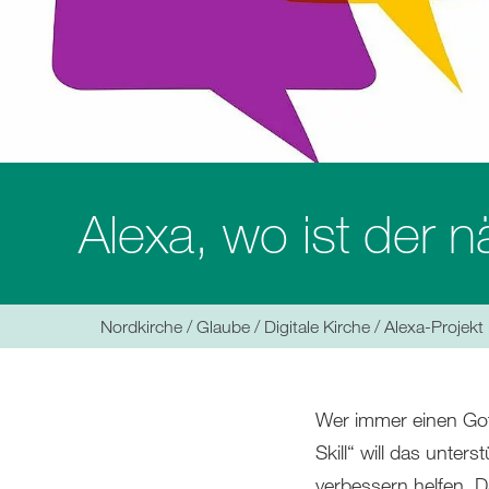
Alexa, wo ist der 
Sie
Nordkirche
Glaube
Digitale Kirche
Alexa-Projekt
befinden
sich
hier:
Wer immer einen Gott
Skill“ will das unter
verbessern helfen. D