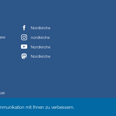
Nordkirche
ere
nordkirche
Nordkirche
Nordkirche
bei
munikation mit Ihnen zu verbessern.