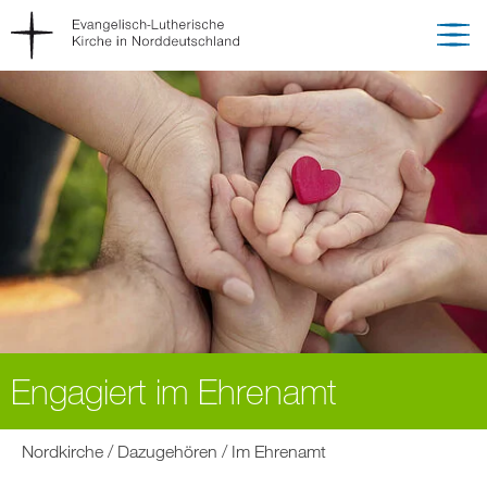
Engagiert im Ehrenamt
Sie
Nordkirche
Dazugehören
Im Ehrenamt
befinden