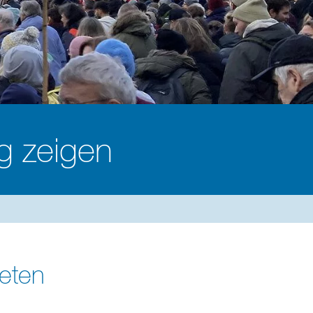
g zeigen
reten