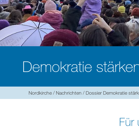
Demokratie stärken
Sie
Nordkirche
Nachrichten
Dossier Demokratie stär
befinden
sich
hier:
Für 