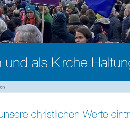
 und als Kirche Haltun
ken
unsere christlichen Werte eint