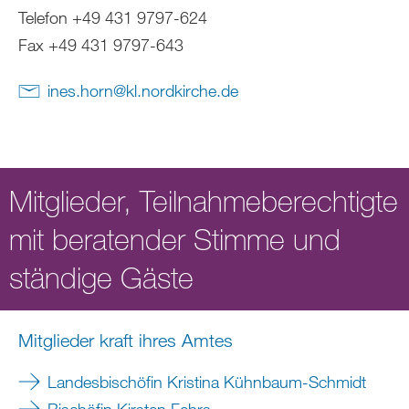
Telefon +49 431 9797-624
Fax +49 431 9797-643
ines.horn
@
kl.nordkirche
.
de
Mitglieder, Teilnahmeberechtigte
mit beratender Stimme und
ständige Gäste
Mitglieder kraft ihres Amtes
Landesbischöfin Kristina Kühnbaum-Schmidt
Bischöfin Kirsten Fehrs