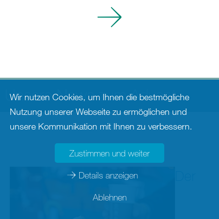
Mehr
erfahren
Unsere News zum Advent
Wir nutzen Cookies, um Ihnen die bestmögliche
Nutzung unserer Webseite zu ermöglichen und
unsere Kommunikation mit Ihnen zu verbessern.
Zustimmen und weiter
Der
Details anzeigen
Ablehnen