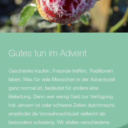
Gutes tun im Advent
Geschenke kaufen, Freunde treffen, Traditionen
leben: Was für viele Menschen in der Adventszeit
ganz normal ist, bedeutet für andere eine
Belastung. Denn wer wenig Geld zur Verfügung
hat, einsam ist oder schwere Zeiten durchmacht,
empfindet die Vorweihnachtszeit vielleicht als
besonders schwierig. Wir stellen verschiedene