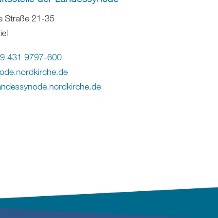
e Straße 21-35
el
9 431 9797-600
ode.nordkirche
.
de
landessynode.nordkirche.de