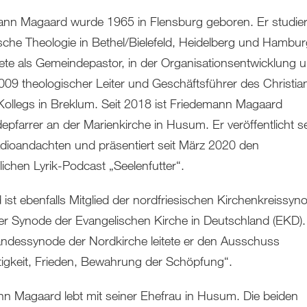
ann Magaard wurde 1965 in Flensburg geboren. Er studier
sche Theologie in Bethel/Bielefeld, Heidelberg und Hambur
tete als Gemeindepastor, in der Organisationsentwicklung 
09 theologischer Leiter und Geschäftsführer des Christia
ollegs in Breklum. Seit 2018 ist Friedemann Magaard
pfarrer an der Marienkirche in Husum. Er veröffentlicht se
ioandachten und präsentiert seit März 2020 den
ichen Lyrik-Podcast „Seelenfutter“.
ist ebenfalls Mitglied der nordfriesischen Kirchenkreissyn
er Synode der Evangelischen Kirche in Deutschland (EKD).
Landessynode der Nordkirche leitete er den Ausschuss
igkeit, Frieden, Bewahrung der Schöpfung“.
n Magaard lebt mit seiner Ehefrau in Husum. Die beiden