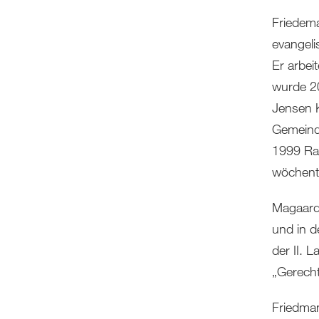
Friedem
evangeli
Er arbei
wurde 20
Jensen K
Gemeinde
1999 Rad
wöchentl
Magaard 
und in d
der II. 
„Gerecht
Friedman