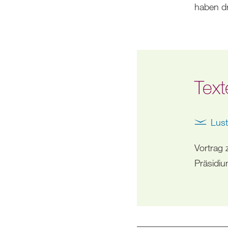
haben dr
Text
Lust
Vortrag 
Präsidi