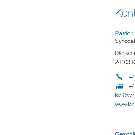
Kont
Pastor
Synoda
Dänisch
24103 Ki
+4
+4
kiel
@
syn
www.lan
Geschä