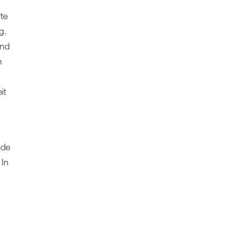
te
g.
und
n
it
ode
 In