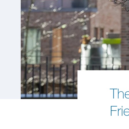
The
Fr