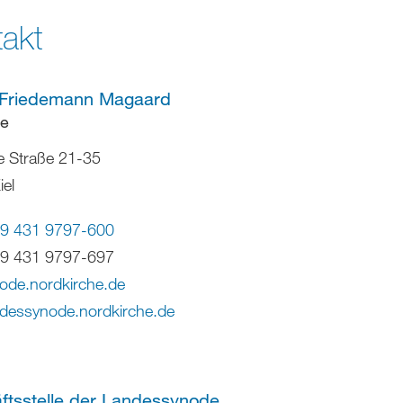
akt
 Friedemann Magaard
le
e Straße 21-35
el
9 431 9797-600
9 431 9797-697
ode.nordkirche
.
de
dessynode.nordkirche.de
ftsstelle der Landessynode