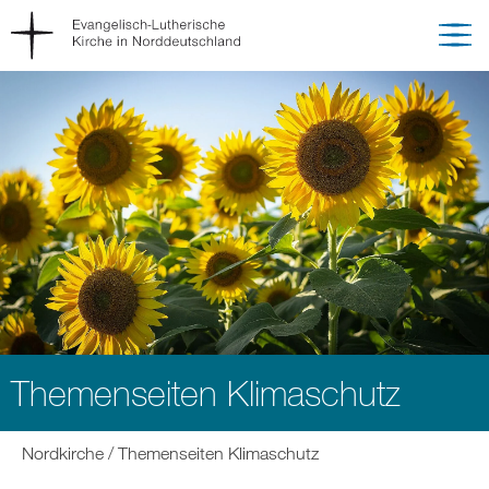
Themenseiten Klimaschutz
Sie
Nordkirche
Themenseiten Klimaschutz
befinden