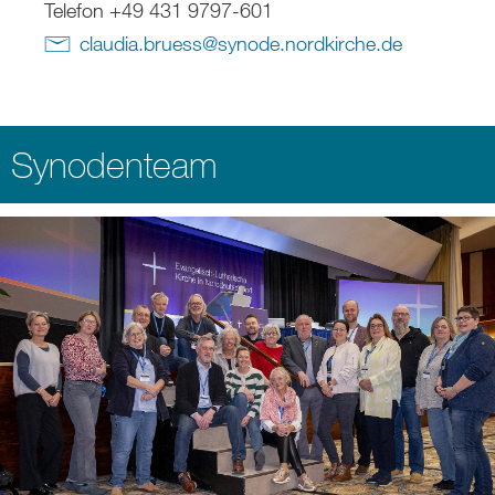
Telefon +49 431 9797-601
claudia.bruess
@
synode.nordkirche
.
de
Synodenteam