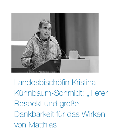
Landesbischöfin Kristina
Kühnbaum-Schmidt: „Tiefer
Respekt und große
Dankbarkeit für das Wirken
von Matthias