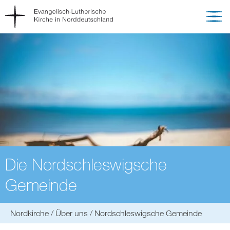
Die Nordschleswigsche
Gemeinde
Sie
Nordkirche
Über uns
Nordschleswigsche Gemeinde
befinden