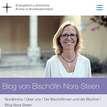
Blog von Bischöfin Nora Steen
Sie
Nordkirche
Über uns
Die Bischöfinnen und der Bischof
befinden
Blog Nora Steen