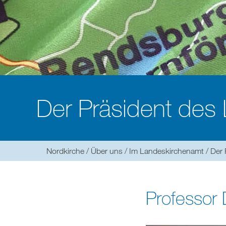
Der Präsident des
Sie
Nordkirche
Über uns
Im Landeskirchenamt
Der 
befinden
sich
hier:
Professor 