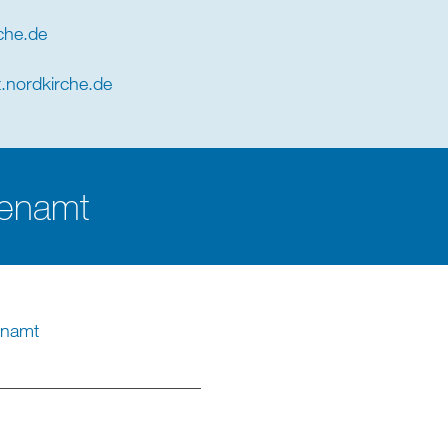
che
.
de
.nordkirche.de
henamt
enamt
_______________________