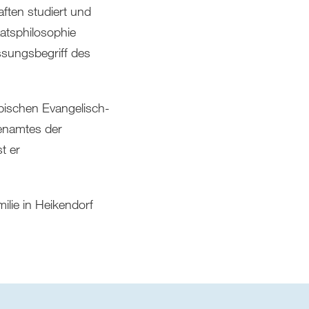
ften studiert und
atsphilosophie
ssungsbegriff des
bischen Evangelisch-
henamtes der
t er
milie in Heikendorf