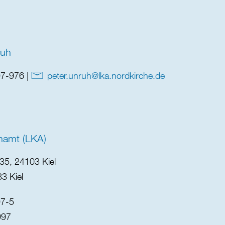
ruh
97-976 |
peter.unruh
@
lka.nordkirche
.
de
namt (LKA)
35, 24103 Kiel
3 Kiel
97-5
997