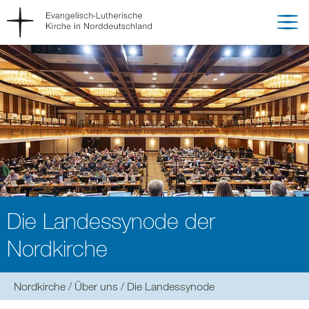
Die Landessynode der
Nordkirche
Sie
Nordkirche
Über uns
Die Landessynode
befinden