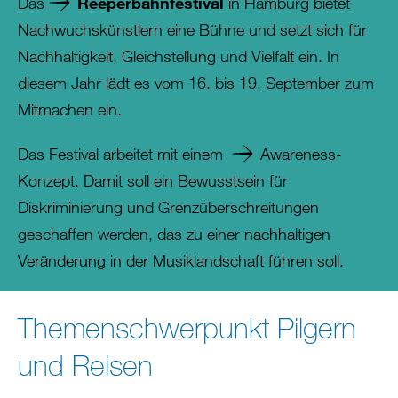
Das
Reeperbahnfestival
in Hamburg bietet
Nachwuchskünstlern eine Bühne und setzt sich für
Nachhaltigkeit, Gleichstellung und Vielfalt ein. In
diesem Jahr lädt es vom 16. bis 19. September zum
Mitmachen ein.
Das Festival arbeitet mit einem
Awareness-
Konzept
. Damit soll ein Bewusstsein für
Diskriminierung und Grenzüberschreitungen
geschaffen werden, das zu einer nachhaltigen
Veränderung in der Musiklandschaft führen soll.
Themenschwerpunkt Pilgern
und Reisen