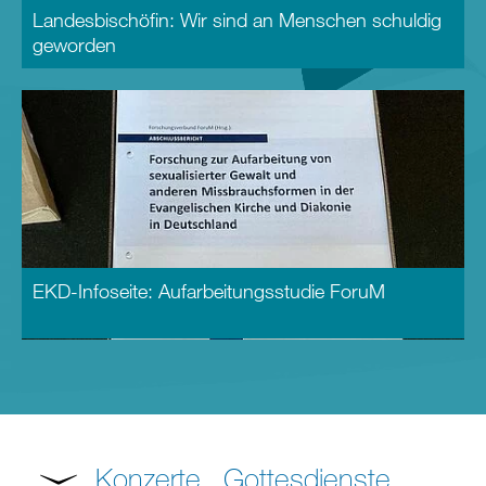
Landesbischöfin: Wir sind an Menschen schuldig
geworden
EKD-Infoseite: Aufarbeitungsstudie ForuM
Konzerte , Gottesdienste,