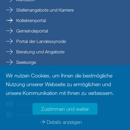
Stellenangebote und Karriere
Kollektenportal
Gemeindeportal
Portal der Landessynode
Beratung und Angebote
Seelsorge
Prävention und Beratung bei sexualisierter Gewalt
Wir nutzen Cookies, um Ihnen die bestmögliche
Nordkirche
Nutzung unserer Webseite zu ermöglichen und
unsere Kommunikation mit Ihnen zu verbessern.
nordkirche
Nordkirche
Zustimmen und weiter
Nordkirche
Details anzeigen