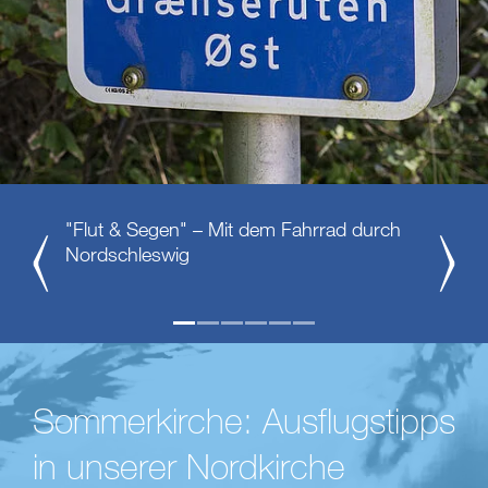
"Flut & Segen" – Mit dem Fahrrad durch
Zurück
Weiter
Nordschleswig
Sommerkirche: Ausflugstipps
in unserer Nordkirche