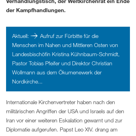
Verhandlungstisch, der Weltkirchenrat ein Ende
der Kampfhandlungen.
Aktuell:
Aufruf zur Fürbitte für die
Menschen im Nahen und Mittleren Osten von
Landesbischöfin Kristina Kühnbaum-Schmidt,
Pastor Tobias Pfeifer und Direktor Christian
Wollmann aus dem Ökumenewerk der
Nordkirche...
Internationale Kirchenvertreter haben nach den
militärischen Angriffen der USA und Israels auf den
Iran vor einer weiteren Eskalation gewarnt und zur
Diplomatie aufgerufen. Papst Leo XIV. drang am