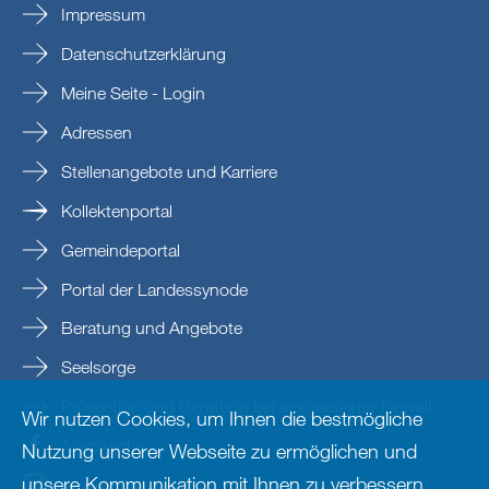
Impressum
Datenschutzerklärung
Meine Seite - Login
Adressen
Stellenangebote und Karriere
Kollektenportal
Gemeindeportal
Portal der Landessynode
Beratung und Angebote
Seelsorge
Prävention und Beratung bei sexualisierter Gewalt
Wir nutzen Cookies, um Ihnen die bestmögliche
Nordkirche
Nutzung unserer Webseite zu ermöglichen und
unsere Kommunikation mit Ihnen zu verbessern.
nordkirche