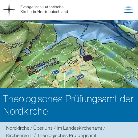
Theologisches Prüfungsamt der
Nordkirche
Sie
Nordkirche
Über uns
Im Landeskirchenamt
befinden
Kirchenrecht
Theologisches Prüfungsamt